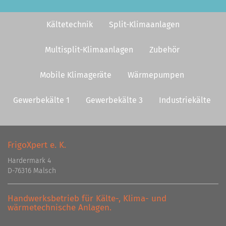
Kältetechnik
Split-Klimaanlagen
Multisplit-Klimaanlagen
Zubehör
Mobile Klimageräte
Wärmepumpen
Gewerbekälte 1
Gewerbekälte 3
Industriekälte
FrigoXpert e. K.
Hardermark 4
D-76316 Malsch
Handwerksbetrieb für Kälte-, Klima- und
wärmetechnische Anlagen.