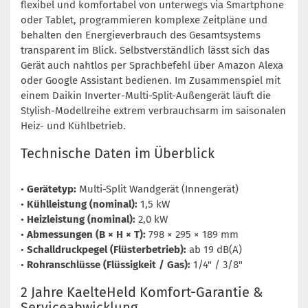
flexibel und komfortabel von unterwegs via Smartphone
oder Tablet, programmieren komplexe Zeitpläne und
behalten den Energieverbrauch des Gesamtsystems
transparent im Blick. Selbstverständlich lässt sich das
Gerät auch nahtlos per Sprachbefehl über Amazon Alexa
oder Google Assistant bedienen. Im Zusammenspiel mit
einem Daikin Inverter-Multi-Split-Außengerät läuft die
Stylish-Modellreihe extrem verbrauchsarm im saisonalen
Heiz- und Kühlbetrieb.
Technische Daten im Überblick
•
Gerätetyp:
Multi-Split Wandgerät (Innengerät)
•
Kühlleistung (nominal):
1,5 kW
•
Heizleistung (nominal):
2,0 kW
•
Abmessungen (B × H × T):
798 × 295 × 189 mm
•
Schalldruckpegel (Flüsterbetrieb):
ab 19 dB(A)
•
Rohranschlüsse (Flüssigkeit / Gas):
1/4" / 3/8"
2 Jahre KaelteHeld Komfort-Garantie &
Serviceabwicklung