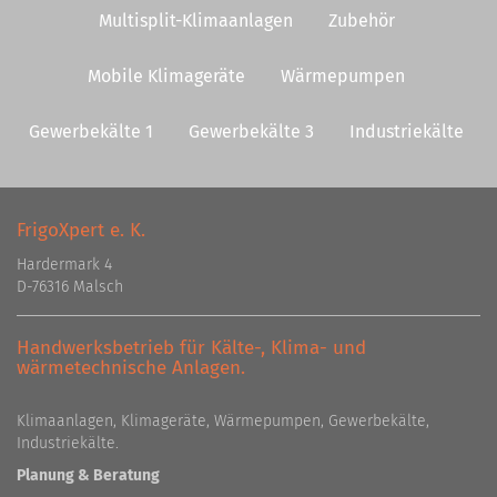
Multisplit-Klimaanlagen
Zubehör
Mobile Klimageräte
Wärmepumpen
Gewerbekälte 1
Gewerbekälte 3
Industriekälte
FrigoXpert e. K.
Hardermark 4
D-76316 Malsch
Handwerksbetrieb für Kälte-, Klima- und
wärmetechnische Anlagen.
Klimaanlagen, Klimageräte, Wärmepumpen, Gewerbekälte,
Industriekälte.
Planung & Beratung