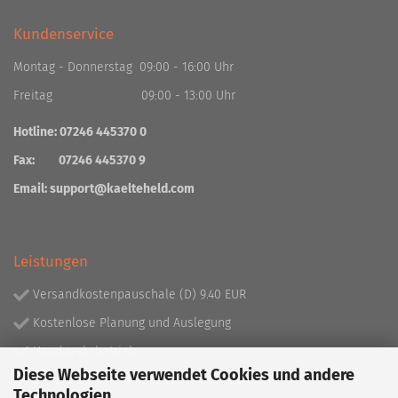
Kundenservice
Montag - Donnerstag 09:00 - 16:00 Uhr
Freitag 09:00 - 13:00 Uhr
Hotline: 07246 445370 0
Fax: 07246 445370 9
Email:
support@kaelteheld.com
Leistungen
Versandkostenpauschale (D) 9.40 EUR
Kostenlose Planung und Auslegung
Handwerksbetrieb
Diese Webseite verwendet Cookies und andere
Lieferprogramm mit über 130.000 Artikeln!
Technologien