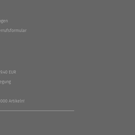
ngen
errufsformular
9.40 EUR
legung
000 Artikeln!