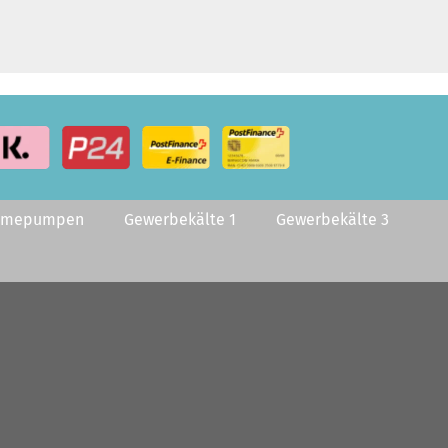
rmepumpen
Gewerbekälte 1
Gewerbekälte 3