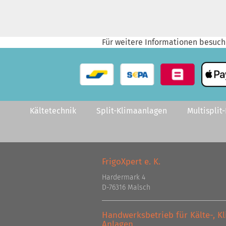
Für weitere Informationen besuch
Kältetechnik
Split-Klimaanlagen
Multisplit
FrigoXpert e. K.
Hardermark 4
D-76316 Malsch
Handwerksbetrieb für Kälte-, 
Anlagen.