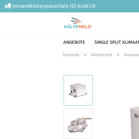
Versandkostenpauschale (D) 9.40EUR
ANGEBOTE
SINGLE SPLIT KLIMA
Direkt
»
»
Startseite
Kältetechnik
Kompone
zum
Hauptinhalt