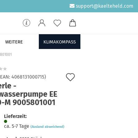
support@kaelteheld.com
WEITERE
KLIMAKOMPASS
5801001
Auf
/EAN:
4068131000715
)
rle -
den
wasserpumpe EE
Merkzettel
0-M 9005801001
Lieferzeit:
ca. 5-7 Tage
(Ausland abweichend)