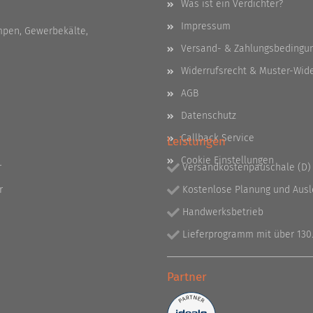
Was ist ein Verdichter?
Impressum
pen, Gewerbekälte,
Versand- & Zahlungsbedingu
Widerrufsrecht & Muster-Wid
AGB
Datenschutz
Callback Service
Leistungen
Cookie Einstellungen
r
Versandkostenpauschale (D) 
r
Kostenlose Planung und Aus
Handwerksbetrieb
Lieferprogramm mit über 130.
Partner