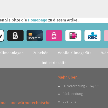
en Sie bitte die
Homepage
zu diesem Artikel.
-Klimaanlagen
Zubehör
Mobile Klimageräte
Wä
Industriekälte
Mehr über...
EU Verordnung 2024/573
Rücksendung
Über uns
Klima- und wärmetechnische