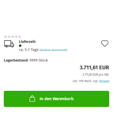
Lieferzeit:
A
ca. 5-7 Tage
(Ausland abweichend)
d
Lagerbestand:
9999
Stück
M
3.711,61 EUR
3.711,61 EUR pro Stk.
inkl. 19% MwSt. zzgl.
Versand
In den Warenkorb