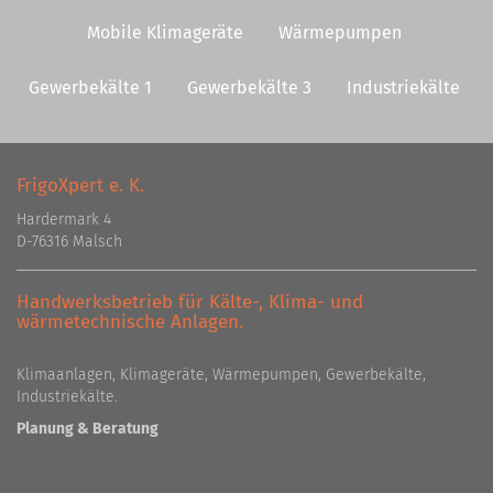
Mobile Klimageräte
Wärmepumpen
Gewerbekälte 1
Gewerbekälte 3
Industriekälte
FrigoXpert e. K.
Hardermark 4
D-76316 Malsch
Handwerksbetrieb für Kälte-, Klima- und
wärmetechnische Anlagen.
Klimaanlagen, Klimageräte, Wärmepumpen, Gewerbekälte,
Industriekälte.
Planung & Beratung