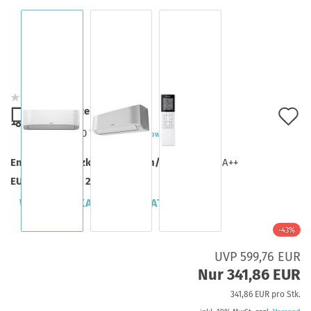
Lieferzeit:
A
ca. 7-10 Tage
(Ausland abweichend)
d
Energieeffizienzklasse (Kühlen/Heizen):
A++/A++
M
EU Verordnung 2024/573:
WICHTIGE KAUFINFORMATION
-43%
UVP 599,76 EUR
Nur 341,86 EUR
341,86 EUR pro Stk.