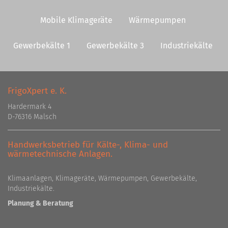
Mobile Klimageräte
Wärmepumpen
Gewerbekälte 1
Gewerbekälte 3
Industriekälte
FrigoXpert e. K.
Hardermark 4
D-76316 Malsch
Handwerksbetrieb für Kälte-, Klima- und
wärmetechnische Anlagen.
Klimaanlagen, Klimageräte, Wärmepumpen, Gewerbekälte,
Industriekälte.
Planung & Beratung