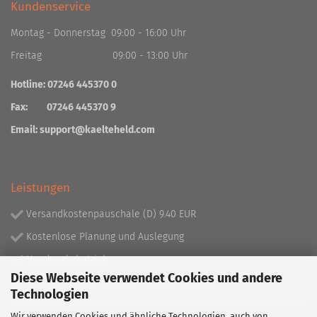
Kundenservice
Montag - Donnerstag 09:00 - 16:00 Uhr
Freitag 09:00 - 13:00 Uhr
Hotline: 07246 445370 0
Fax: 07246 445370 9
Email:
support@kaelteheld.com
Leistungen
Versandkostenpauschale (D) 9.40 EUR
Kostenlose Planung und Auslegung
Handwerksbetrieb
Diese Webseite verwendet Cookies und andere
Lieferprogramm mit über 130.000 Artikeln!
Technologien
Wir verwenden Cookies und ähnliche Technologien, auch von