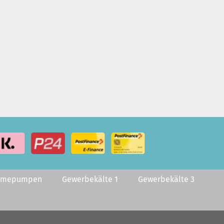
rmepumpen
Gewerbekälte 1
Gewerbekälte 3