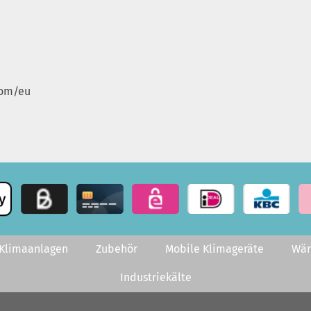
com/eu
-Klimaanlagen
Zubehör
Mobile Klimageräte
Wä
Industriekälte