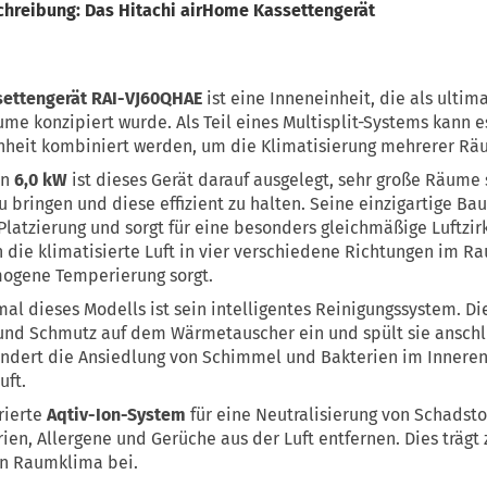
chreibung: Das Hitachi airHome Kassettengerät
settengerät RAI-VJ60QHAE
ist eine Inneneinheit, die als ultim
e konzipiert wurde. Als Teil eines Multisplit-Systems kann e
nheit kombiniert werden, um die Klimatisierung mehrerer Rä
on
6,0 kW
ist dieses Gerät darauf ausgelegt, sehr große Räume 
bringen und diese effizient zu halten. Seine einzigartige Ba
Platzierung und sorgt für eine besonders gleichmäßige Luftzi
 die klimatisierte Luft in vier verschiedene Richtungen im Ra
mogene Temperierung sorgt.
al dieses Modells ist sein intelligentes Reinigungssystem. Di
 und Schmutz auf dem Wärmetauscher ein und spült sie ansch
indert die Ansiedlung von Schimmel und Bakterien im Inneren 
uft.
grierte
Aqtiv-Ion-System
für eine Neutralisierung von Schadsto
erien, Allergene und Gerüche aus der Luft entfernen. Dies träg
en Raumklima bei.