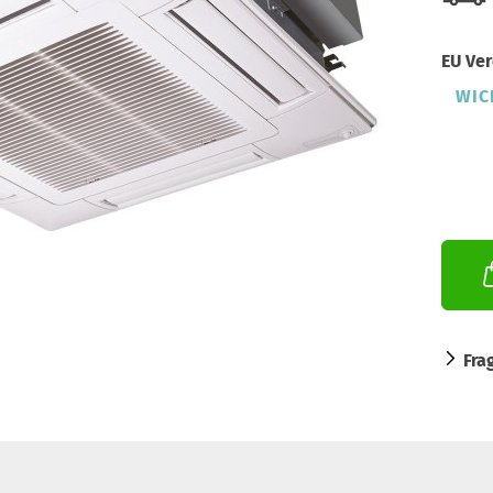
EU Ver
WIC
Fra