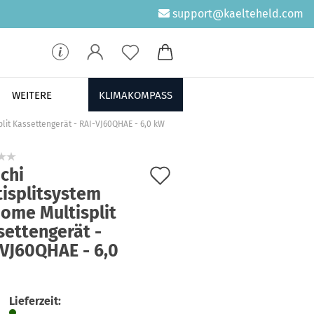
support@kaelteheld.com
WEITERE
KLIMAKOMPASS
plit Kassettengerät - RAI-VJ60QHAE - 6,0 kW
Auf
chi
tisplitsystem
den
ome Multisplit
Merkzettel
settengerät -
-VJ60QHAE - 6,0
Lieferzeit: