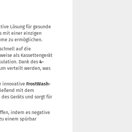
ative Lösung für gesunde
s mit einer einzigen
ume zu ermöglichen.
schnell auf die
uweise als Kassettengerät
rkulation. Dank des
4-
um verteilt werden, was
e innovative
FrostWash-
ließend mit dem
des Geräts und sorgt für
ffen, indem es negative
t zu einem spürbar