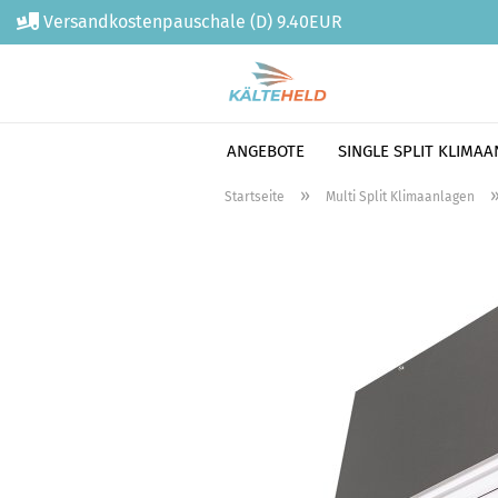
Versandkostenpauschale (D) 9.40EUR
ANGEBOTE
SINGLE SPLIT KLIMA
Direkt
»
Startseite
Multi Split Klimaanlagen
zum
Hauptinhalt