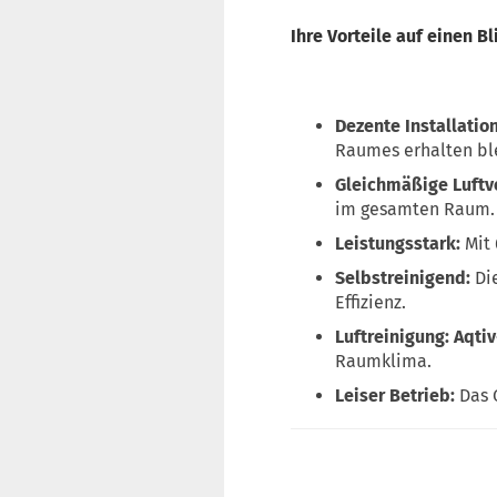
Ihre Vorteile auf einen Bl
Dezente Installation
Raumes erhalten bl
Gleichmäßige Luftve
im gesamten Raum.
Leistungsstark:
Mit 
Selbstreinigend:
Di
Effizienz.
Luftreinigung:
Aqtiv
Raumklima.
Leiser Betrieb:
Das G