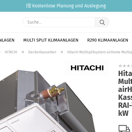
Kostenlose Planung und Auslegung
Suche...
ANLAGEN
MULTI SPLIT KLIMAANLAGEN
R290 KLIMAANLAGEN
»
»
»
HITACHI
Deckenkassetten
Hitachi Multisplitsystem airHome Multis
Hita
Mul
airH
Kas
RAI
kW