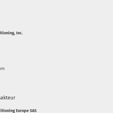
tioning, Inc.
com
sakteur
ditioning Europe SAS