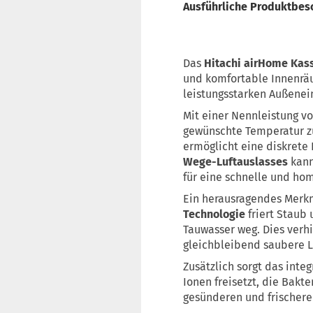
Ausführliche Produktbes
Das
Hitachi airHome Kas
und komfortable Innenräum
leistungsstarken Außenei
Mit einer Nennleistung v
gewünschte Temperatur zu 
ermöglicht eine diskrete 
Wege-Luftauslasses
kann
für eine schnelle und ho
Ein herausragendes Merkm
Technologie
friert Staub
Tauwasser weg. Dies verh
gleichbleibend saubere L
Zusätzlich sorgt das inte
Ionen freisetzt, die Bakt
gesünderen und frischer