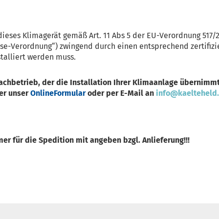
dieses Klimagerät gemäß Art. 11 Abs 5 der EU-Verordnung 517/2
ase-Verordnung“) zwingend durch einen entsprechend zertifiz
stalliert werden muss.
Fachbetrieb, der die Installation Ihrer Klimaanlage übernimmt
er unser
OnlineFormular
oder per E-Mail an
info@kaelteheld
r für die Spedition mit angeben bzgl. Anlieferung!!!