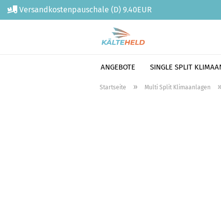
Versandkostenpauschale (D) 9.40EUR
ANGEBOTE
SINGLE SPLIT KLIMA
Direkt
»
Startseite
Multi Split Klimaanlagen
zum
Hauptinhalt