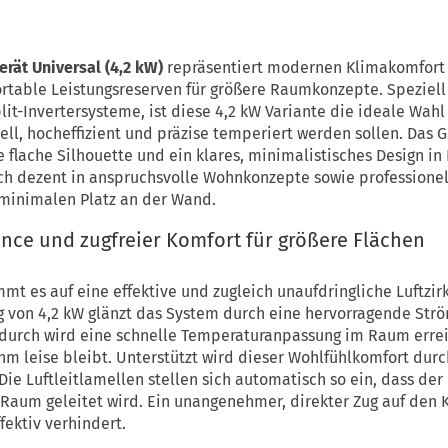
rät Universal (4,2 kW)
repräsentiert modernen Klimakomfort
table Leistungsreserven für größere Raumkonzepte. Speziell e
plit-Invertersysteme, ist diese 4,2 kW Variante die ideale Wahl
ell, hocheffizient und präzise temperiert werden sollen. Das 
e flache Silhouette und ein klares, minimalistisches Design in
sch dezent in anspruchsvolle Wohnkonzepte sowie profession
minimalen Platz an der Wand.
ce und zugfreier Komfort für größere Flächen
 es auf eine effektive und zugleich unaufdringliche Luftzirku
g von 4,2 kW glänzt das System durch eine hervorragende Str
adurch wird eine schnelle Temperaturanpassung im Raum erre
 leise bleibt. Unterstützt wird dieser Wohlfühlkomfort durch
 Die Luftleitlamellen stellen sich automatisch so ein, dass de
 Raum geleitet wird. Ein unangenehmer, direkter Zug auf den 
fektiv verhindert.