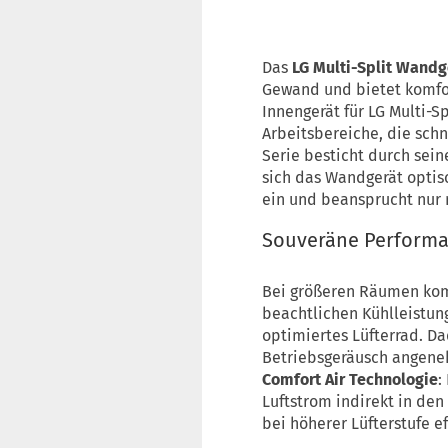
Das
LG Multi-Split Wandge
Gewand und bietet komfor
Innengerät für LG Multi-S
Arbeitsbereiche, die schn
Serie besticht durch sein
sich das Wandgerät opti
ein und beansprucht nur 
Souveräne Performan
Bei größeren Räumen kommt
beachtlichen Kühlleistun
optimiertes Lüfterrad. D
Betriebsgeräusch angenehm
Comfort Air Technologie
:
Luftstrom indirekt in den
bei höherer Lüfterstufe ef