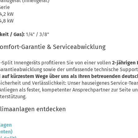
Wandgerät (Innengerät)
Serie
4,2 kW
4,8 kW
eit / Gas):
1/4" / 3/8"
Komfort-Garantie & Serviceabwicklung
-Split Innengeräts profitieren Sie von einer vollen
2-jährigen
Garantieabwicklung sowie der umfassende technische Support 
nd auf kürzestem Wege über uns als Ihren betreuenden deuts
cherheit und Verlässlichkeit: Unser hauseigenes Service-Team
Anliegen als fester, kompetenter Ansprechpartner zur Seite 
terstützung.
 Klimaanlagen entdecken
nlagen
enten)