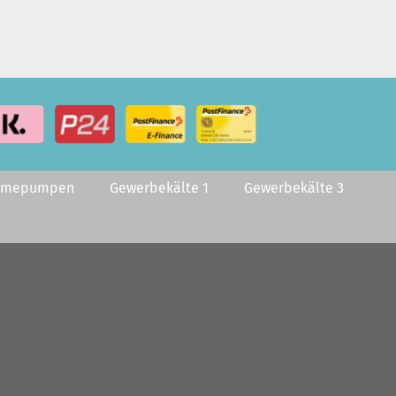
rmepumpen
Gewerbekälte 1
Gewerbekälte 3