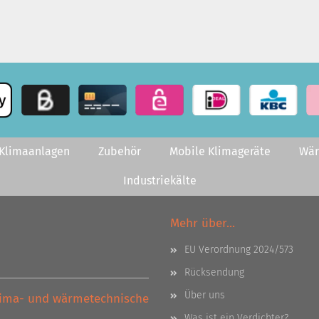
-Klimaanlagen
Zubehör
Mobile Klimageräte
Wä
Industriekälte
Mehr über...
EU Verordnung 2024/573
Rücksendung
Über uns
Klima- und wärmetechnische
Was ist ein Verdichter?