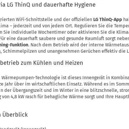
ia LG ThinQ und dauerhafte Hygiene
rierten WiFi-Schnittstelle und der offiziellen
LG ThinQ-App
hab
lima – jederzeit und von jedem Ort. Regulieren Sie die Temp
 Sie individuelle Wochentimer oder aktivieren Sie die Klima
Für eine dauerhaft saubere und gesunde Raumluft sorgt neben 
ning-Funktion
. Nach dem Betrieb wird der interne Wärmetaus
n, Schimmelpilzen und unangenehmen Gerüchen effektiv die L
sbetrieb zum Kühlen und Heizen
en Wärmepumpen-Technologie ist dieses Innengerät in Kombina
ze Jahr über im wirtschaftlichen Einsatz. Während es im Somm
 in der Übergangszeit und im Winter in eine blitzschnelle, st
g von 4,8 kW rasch für behagliche Wärme sorgt und Ihre Haupt
 Überblick