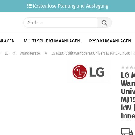
Kostenlose Planung und Auslegung
Suche...
ANLAGEN
MULTI SPLIT KLIMAANLAGEN
R290 KLIMAANLAGEN
»
»
»
LG
Wandgeräte
LG Multi-Split Wandgerät Universal MJ15PC.NSJ0 | 
LG M
Wan
Uni
MJ15
kW 
Inn