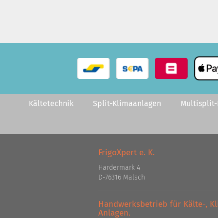
Kältetechnik
Split-Klimaanlagen
Multisplit
FrigoXpert e. K.
Hardermark 4
D-76316 Malsch
Handwerksbetrieb für Kälte-, 
Anlagen.