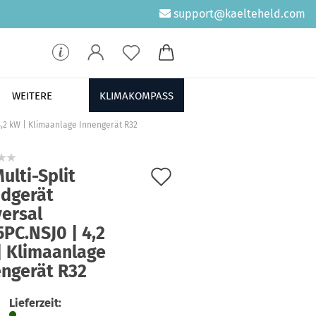
support@kaelteheld.com
WEITERE
KLIMAKOMPASS
4,2 kW | Klimaanlage Innengerät R32
Auf
ulti-Split
dgerät
den
versal
Merkzettel
PC.NSJ0 | 4,2
| Klimaanlage
engerät R32
Lieferzeit: