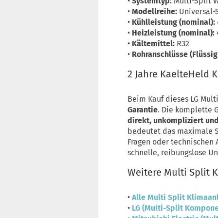
•
Systemtyp:
Multi-Split 
•
Modellreihe:
Universal-
•
Kühlleistung (nominal):
•
Heizleistung (nominal):
•
Kältemittel:
R32
•
Rohranschlüsse (Flüssigk
2 Jahre KaelteHeld 
Beim Kauf dieses LG Multi
Garantie
. Die komplette 
direkt, unkompliziert u
bedeutet das maximale Si
Fragen oder technischen 
schnelle, reibungslose Un
Weitere Multi Split
•
Alle Multi Split Klimaa
•
LG (Multi-Split Kompon