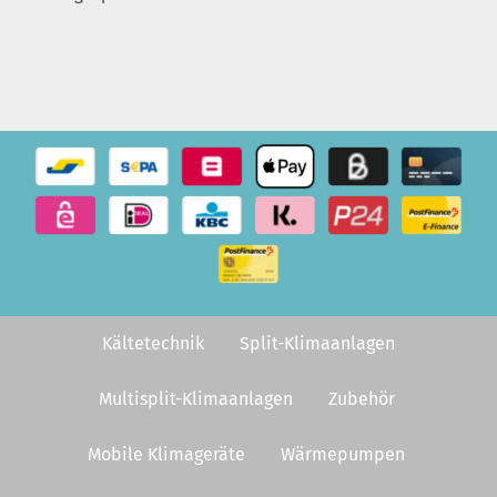
Kältetechnik
Split-Klimaanlagen
Multisplit-Klimaanlagen
Zubehör
Mobile Klimageräte
Wärmepumpen