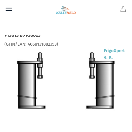
Direkt
zum
Carly Befestigungsfuß/Ölabscheider CY 38600220 f.-
Hauptinhalt
F15013 b.-F30025
(GTIN/EAN:
4068131082353
)
FrigoXpert
e. K.