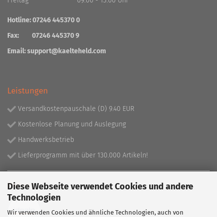
Freitag 09:00 - 13:00 Uhr
Hotline: 07246 445370 0
Fax: 07246 445370 9
Email:
support@kaelteheld.com
Leistungen
Versandkostenpauschale (D) 9.40 EUR
Kostenlose Planung und Auslegung
Handwerksbetrieb
Lieferprogramm mit über 130.000 Artikeln!
Partner
Diese Webseite verwendet Cookies und andere
Technologien
Wir verwenden Cookies und ähnliche Technologien, auch von