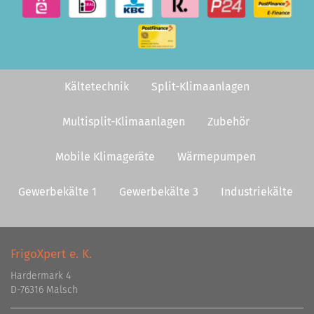
Kältetechnik
Split-Klimaanlagen
Multisplit-Klimaanlagen
Zubehör
Mobile Klimageräte
Wärmepumpen
Gewerbekälte 1
Gewerbekälte 3
Industriekälte
FrigoXpert e. K.
Hardermark 4
D-76316 Malsch