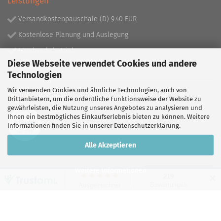
Leistungen
Versandkostenpauschale (D) 9.40 EUR
Kostenlose Planung und Auslegung
Handwerksbetrieb
Diese Webseite verwendet Cookies und andere
Lieferprogramm mit über 130.000 Artikeln!
Technologien
Wir verwenden Cookies und ähnliche Technologien, auch von
Partner
Drittanbietern, um die ordentliche Funktionsweise der Website zu
gewährleisten, die Nutzung unseres Angebotes zu analysieren und
Ihnen ein bestmögliches Einkaufserlebnis bieten zu können. Weitere
Informationen finden Sie in unserer
Datenschutzerklärung
.
Alle Akzeptieren
Weitere Informationen
Vertrag widerrufen
✕
Shopping Cart Software
by Gambio.com © 2026