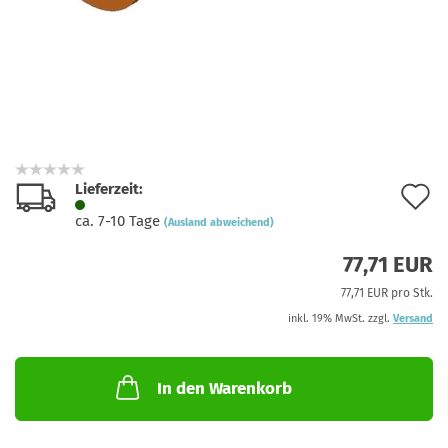
Lieferzeit:
A
ca. 7-10 Tage
(Ausland abweichend)
d
77,71 EUR
M
77,71 EUR pro Stk.
inkl. 19% MwSt. zzgl.
Versand
In den Warenkorb