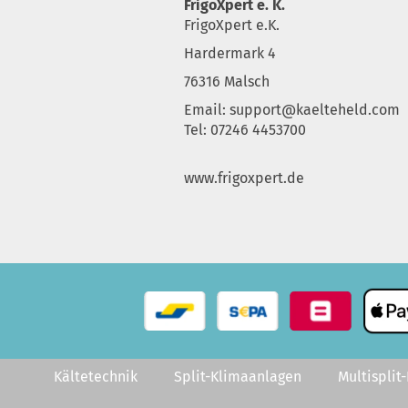
FrigoXpert e. K.
FrigoXpert e.K.
Hardermark 4
76316 Malsch
Email:
support@kaelteheld.com
Tel: 07246 4453700
www.frigoxpert.de
Kältetechnik
Split-Klimaanlagen
Multisplit