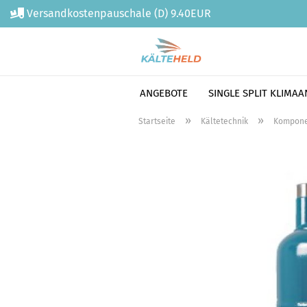
Versandkostenpauschale (D) 9.40EUR
ANGEBOTE
SINGLE SPLIT KLIMA
Direkt
»
»
Startseite
Kältetechnik
Kompone
zum
Hauptinhalt