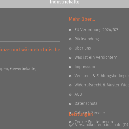
Industriekälte
Mehr über...
EU Verordnung 2024/573
Rücksendung
Über uns
Klima- und wärmetechnische
Was ist ein Verdichter?
Impressum
pen, Gewerbekälte,
Versand- & Zahlungsbedingu
Widerrufsrecht & Muster-Wid
AGB
Datenschutz
Callback Service
Leistungen
Cookie Einstellungen
r
Versandkostenpauschale (D) 