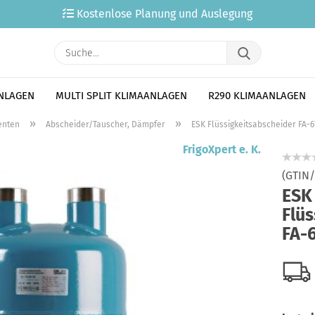
Kostenlose Planung und Auslegung
Suche...
ANLAGEN
MULTI SPLIT KLIMAANLAGEN
R290 KLIMAANLAGEN
»
»
nten
Abscheider/Tauscher, Dämpfer
ESK Flüssigkeitsabscheider FA-6
FrigoXpert e. K.
(GTIN
ESK
Flü
FA-