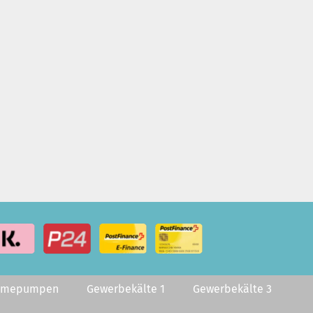
rmepumpen
Gewerbekälte 1
Gewerbekälte 3