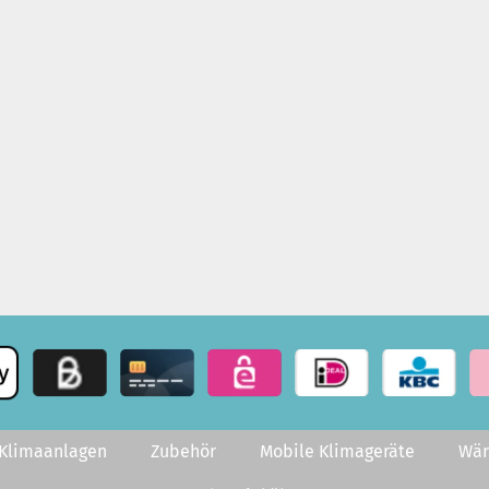
-Klimaanlagen
Zubehör
Mobile Klimageräte
Wä