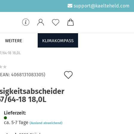
support@kaelteheld.com
WEITERE
KLIMAKOMPASS
7/64-18 18,0L
Auf
/EAN:
4068131083305
)
den
ssigkeitsabscheider
Merkzettel
67/64-18 18,0L
Lieferzeit:
ca. 5-7 Tage
(Ausland abweichend)