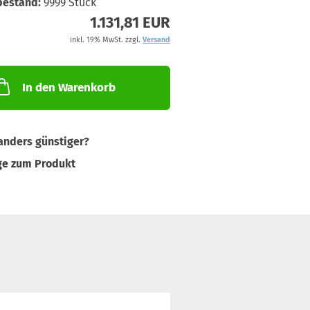
bestand:
9999
Stück
1.131,81 EUR
inkl. 19% MwSt. zzgl.
Versand
In den Warenkorb
nders günstiger?
ge zum Produkt