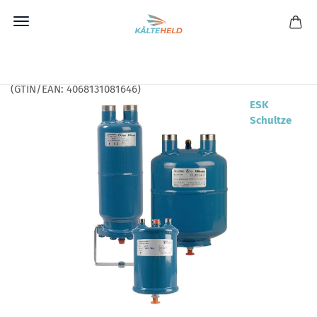
Direkt
zum
ESK Ölabscheider BOS2-35/28F Hochleistung
Hauptinhalt
(GTIN/EAN:
4068131081646
)
ESK
Schultze