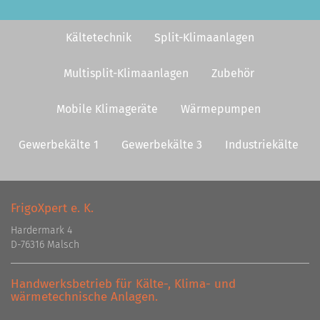
Kältetechnik
Split-Klimaanlagen
Multisplit-Klimaanlagen
Zubehör
Mobile Klimageräte
Wärmepumpen
Gewerbekälte 1
Gewerbekälte 3
Industriekälte
FrigoXpert e. K.
Hardermark 4
D-76316 Malsch
Handwerksbetrieb für Kälte-, Klima- und
wärmetechnische Anlagen.