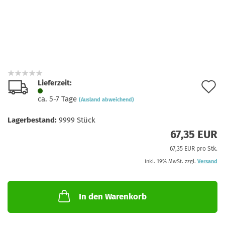
Lieferzeit:
A
ca. 5-7 Tage
(Ausland abweichend)
d
Lagerbestand:
9999
Stück
M
67,35 EUR
67,35 EUR pro Stk.
inkl. 19% MwSt. zzgl.
Versand
In den Warenkorb