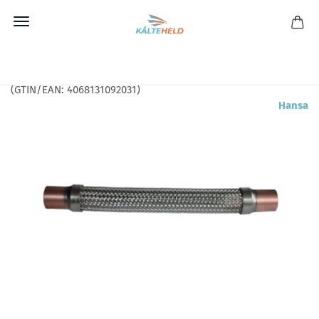
Direkt
zum
Hansa Schwingungsdämpfer SD 18 2530418050
Hauptinhalt
(GTIN/EAN:
4068131092031
)
Hansa