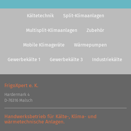
Kältetechnik
Split-Klimaanlagen
Multisplit-Klimaanlagen
Zubehör
Mobile Klimageräte
Wärmepumpen
Gewerbekälte 1
Gewerbekälte 3
Industriekälte
FrigoXpert e. K.
Hardermark 4
D-76316 Malsch
Handwerksbetrieb für Kälte-, Klima- und
wärmetechnische Anlagen.